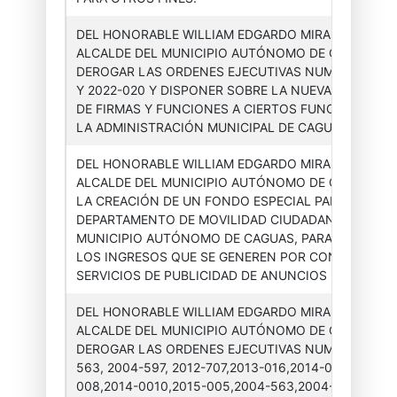
DEL HONORABLE WILLIAM EDGARDO MIRANDA TORR
ALCALDE DEL MUNICIPIO AUTÓNOMO DE CAGUAS, P
Asesor(a)
Órdenes
2025-
DEROGAR LAS ORDENES EJECUTIVAS NUMERO 2021
Ejecutiva
Ejecutivas
002
Y 2022-020 Y DISPONER SOBRE LA NUEVA DELEGAC
DE FIRMAS Y FUNCIONES A CIERTOS FUNCIONARIOS
LA ADMINISTRACIÓN MUNICIPAL DE CAGUAS.
DEL HONORABLE WILLIAM EDGARDO MIRANDA TORR
ALCALDE DEL MUNICIPIO AUTÓNOMO DE CAGUAS, P
LA CREACIÓN DE UN FONDO ESPECIAL PARA EL
Asesor(a)
Órdenes
2025-
DEPARTAMENTO DE MOVILIDAD CIUDADANA DEL
Ejecutiva
Ejecutivas
003
MUNICIPIO AUTÓNOMO DE CAGUAS, PARA RECONO
LOS INGRESOS QUE SE GENEREN POR CONCEPTO D
SERVICIOS DE PUBLICIDAD DE ANUNCIOS E...
DEL HONORABLE WILLIAM EDGARDO MIRANDA TORR
ALCALDE DEL MUNICIPIO AUTÓNOMO DE CAGUAS, P
DEROGAR LAS ORDENES EJECUTIVAS NUMERO 2004
Asesor(a)
Órdenes
2025-
563, 2004-597, 2012-707,2013-016,2014-004,2020-
Ejecutiva
Ejecutivas
004
008,2014-0010,2015-005,2004-563,2004-597, 2001-