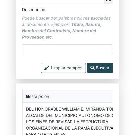
Descripción
Puede buscar por palabras claves asociadas
al documento. Ejemplos:
Título, Asunto,
Nombre del Contratista, Nombre del
Proveedor, etc.
Limpiar campos
Buscar
Departamento
Categoría
Número
Descripción
DEL HONORABLE WILLIAM E. MIRANDA TORRES,
ALCALDE DEL MUNICIPIO AUTÓNOMO DE CAGUAS, A
Asesor(a)
Órdenes
2025-
LOS FINES DE REVISAR LA ESTRUCTURA
Ejecutiva
Ejecutivas
001
ORGANIZACIONAL DE LA RAMA EJECUTIVA MUNICIPA
PARA OTROS FINES.