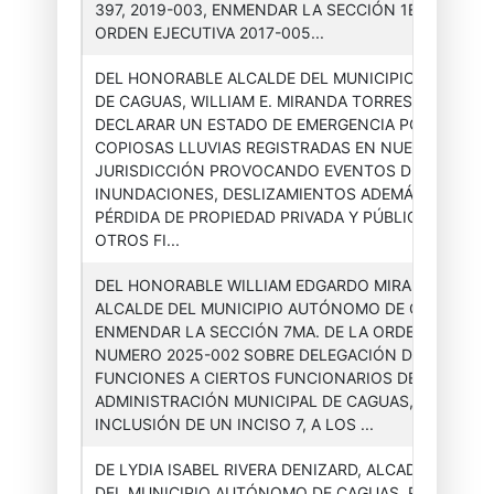
397, 2019-003, ENMENDAR LA SECCIÓN 1ERA DE LA
ORDEN EJECUTIVA 2017-005...
DEL HONORABLE ALCALDE DEL MUNICIPIO AUTÓNO
DE CAGUAS, WILLIAM E. MIRANDA TORRES, PARA
DECLARAR UN ESTADO DE EMERGENCIA POR LAS
Asesor(a)
Órdenes
2025-
COPIOSAS LLUVIAS REGISTRADAS EN NUESTRA
Ejecutiva
Ejecutivas
005
JURISDICCIÓN PROVOCANDO EVENTOS DE
INUNDACIONES, DESLIZAMIENTOS ADEMÁS DE LA
PÉRDIDA DE PROPIEDAD PRIVADA Y PÚBLICA Y PARA
OTROS FI...
DEL HONORABLE WILLIAM EDGARDO MIRANDA TORR
ALCALDE DEL MUNICIPIO AUTÓNOMO DE CAGUAS, P
ENMENDAR LA SECCIÓN 7MA. DE LA ORDEN EJECUT
Asesor(a)
Órdenes
2025-
NUMERO 2025-002 SOBRE DELEGACIÓN DE FIRMAS 
Ejecutiva
Ejecutivas
006
FUNCIONES A CIERTOS FUNCIONARIOS DE LA
ADMINISTRACIÓN MUNICIPAL DE CAGUAS, PARA LA
INCLUSIÓN DE UN INCISO 7, A LOS ...
DE LYDIA ISABEL RIVERA DENIZARD, ALCADESA INTE
DEL MUNICIPIO AUTÓNOMO DE CAGUAS, PARA