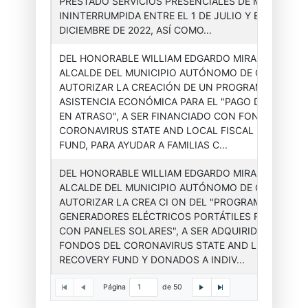
PRESTADO SERVICIOS PRESENCIALES DE MANERA
ININTERRUMPIDA ENTRE EL 1 DE JULIO Y EL 31 DE
DICIEMBRE DE 2022, ASÍ COMO...
DEL HONORABLE WILLIAM EDGARDO MIRANDA TORR
ALCALDE DEL MUNICIPIO AUTÓNOMO DE CAGUAS, P
AUTORIZAR LA CREACIÓN DE UN PROGRAMA DE
Asesor(a)
Órdenes
2023-
ASISTENCIA ECONÓMICA PARA EL "PAGO DE UTILIDA
Ejecutiva
Ejecutivas
003
EN ATRASO", A SER FINANCIADO CON FONDOS DEL
CORONAVIRUS STATE AND LOCAL FISCAL RECOVERY
FUND, PARA AYUDAR A FAMILIAS C...
DEL HONORABLE WILLIAM EDGARDO MIRANDA TORR
ALCALDE DEL MUNICIPIO AUTÓNOMO DE CAGUAS, P
AUTORIZAR LA CREA CI ON DEL "PROGRAMA DE
Asesor(a)
Órdenes
2023-
GENERADORES ELÉCTRICOS PORTÁTILES RECARGAB
Ejecutiva
Ejecutivas
004
CON PANELES SOLARES", A SER ADQUIRIDOS CON
FONDOS DEL CORONAVIRUS STATE AND LOCAL FISC
RECOVERY FUND Y DONADOS A INDIV...
Página
de 50