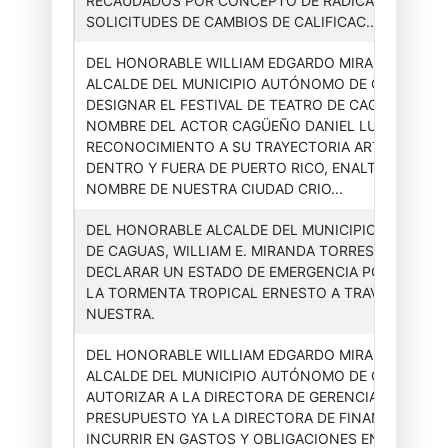
RECAUDADOS POR CONCEPTO DE RADICACIONES D
SOLICITUDES DE CAMBIOS DE CALIFICAC...
DEL HONORABLE WILLIAM EDGARDO MIRANDA TORR
ALCALDE DEL MUNICIPIO AUTÓNOMO DE CAGUAS, P
DESIGNAR EL FESTIVAL DE TEATRO DE CAGUAS CON 
Asesor(a)
Órdenes
2024-
NOMBRE DEL ACTOR CAGÜEÑO DANIEL LUGO, EN
Ejecutiva
Ejecutivas
007
RECONOCIMIENTO A SU TRAYECTORIA ARTÍSTICA
DENTRO Y FUERA DE PUERTO RICO, ENALTECIENDO 
NOMBRE DE NUESTRA CIUDAD CRIO...
DEL HONORABLE ALCALDE DEL MUNICIPIO AUTÓNO
DE CAGUAS, WILLIAM E. MIRANDA TORRES, PARA
Asesor(a)
Órdenes
2024-
DECLARAR UN ESTADO DE EMERGENCIA POR EL PAS
Ejecutiva
Ejecutivas
008
LA TORMENTA TROPICAL ERNESTO A TRAVÉS DE
NUESTRA.
DEL HONORABLE WILLIAM EDGARDO MIRANDA TORR
ALCALDE DEL MUNICIPIO AUTÓNOMO DE CAGUAS, P
AUTORIZAR A LA DIRECTORA DE GERENCIA Y
Asesor(a)
Órdenes
2024-
PRESUPUESTO YA LA DIRECTORA DE FINANZAS A
Ejecutiva
Ejecutivas
009
INCURRIR EN GASTOS Y OBLIGACIONES EN EXCESO 