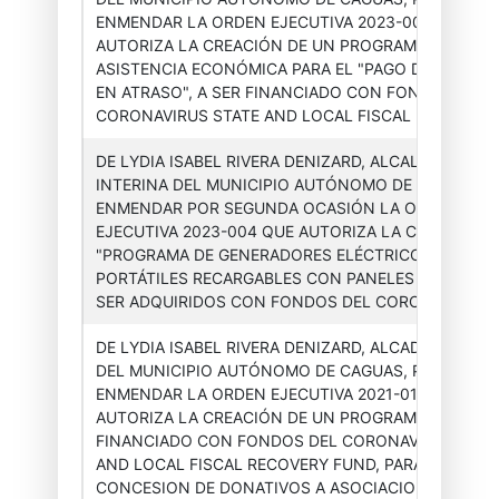
ENMENDAR LA ORDEN EJECUTIVA 2023-003 QUE
Asesor(a)
Órdenes
2024-
AUTORIZA LA CREACIÓN DE UN PROGRAMA DE
Ejecutiva
Ejecutivas
001
ASISTENCIA ECONÓMICA PARA EL "PAGO DE UTILIDA
EN ATRASO", A SER FINANCIADO CON FONDOS DEL
CORONAVIRUS STATE AND LOCAL FISCAL RE...
DE LYDIA ISABEL RIVERA DENIZARD, ALCALDESA
INTERINA DEL MUNICIPIO AUTÓNOMO DE CAGUAS, 
ENMENDAR POR SEGUNDA OCASIÓN LA ORDEN
Asesor(a)
Órdenes
2024-
EJECUTIVA 2023-004 QUE AUTORIZA LA CREACIÓN 
Ejecutiva
Ejecutivas
002
"PROGRAMA DE GENERADORES ELÉCTRICOS
PORTÁTILES RECARGABLES CON PANELES SOLARES",
SER ADQUIRIDOS CON FONDOS DEL CORONAVIRU...
DE LYDIA ISABEL RIVERA DENIZARD, ALCADESA INTE
DEL MUNICIPIO AUTÓNOMO DE CAGUAS, PARA
ENMENDAR LA ORDEN EJECUTIVA 2021-015 QUE
Asesor(a)
Órdenes
2024-
AUTORIZA LA CREACIÓN DE UN PROGRAMA MUNICIP
Ejecutiva
Ejecutivas
003
FINANCIADO CON FONDOS DEL CORONAVIRUS STAT
AND LOCAL FISCAL RECOVERY FUND, PARA LA
CONCESION DE DONATIVOS A ASOCIACIONES ...