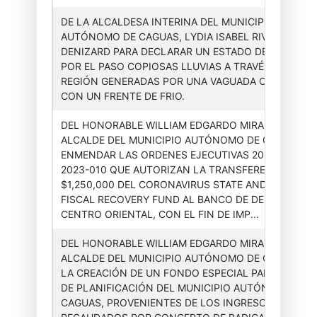
DE LA ALCALDESA INTERINA DEL MUNICIPIO
AUTÓNOMO DE CAGUAS, LYDIA ISABEL RIVERA
Asesor(a)
Órdenes
2024-
DENIZARD PARA DECLARAR UN ESTADO DE EMERGEN
Ejecutiva
Ejecutivas
004
POR EL PASO COPIOSAS LLUVIAS A TRAVÉS DE NUE
REGIÓN GENERADAS POR UNA VAGUADA COMBINAD
CON UN FRENTE DE FRIO.
DEL HONORABLE WILLIAM EDGARDO MIRANDA TORR
ALCALDE DEL MUNICIPIO AUTÓNOMO DE CAGUAS, P
ENMENDAR LAS ORDENES EJECUTIVAS 2022-004 Y
Asesor(a)
Órdenes
2024-
2023-010 QUE AUTORIZAN LA TRANSFERENCIA DE
Ejecutiva
Ejecutivas
005
$1,250,000 DEL CORONAVIRUS STATE AND LOCAL
FISCAL RECOVERY FUND AL BANCO DE DESARROLLO
CENTRO ORIENTAL, CON EL FIN DE IMP...
DEL HONORABLE WILLIAM EDGARDO MIRANDA TORR
ALCALDE DEL MUNICIPIO AUTÓNOMO DE CAGUAS, P
LA CREACIÓN DE UN FONDO ESPECIAL PARA LA OFI
Asesor(a)
Órdenes
2024-
DE PLANIFICACIÓN DEL MUNICIPIO AUTÓNOMO DE
Ejecutiva
Ejecutivas
006
CAGUAS, PROVENIENTES DE LOS INGRESOS