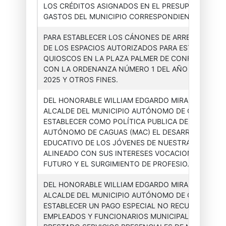
LOS CRÉDITOS ASIGNADOS EN EL PRESUPUESTO DE
GASTOS DEL MUNICIPIO CORRESPONDIENT...
PARA ESTABLECER LOS CÁNONES DE ARRENDAMIEN
DE LOS ESPACIOS AUTORIZADOS PARA ESTABLECER
Asesor(a)
Órdenes
2024-
QUIOSCOS EN LA PLAZA PALMER DE CONFORMIDAD
Ejecutiva
Ejecutivas
010
CON LA ORDENANZA NÚMERO 1 DEL AÑO FISCAL 20
2025 Y OTROS FINES.
DEL HONORABLE WILLIAM EDGARDO MIRANDA TORR
ALCALDE DEL MUNICIPIO AUTÓNOMO DE CAGUAS, P
ESTABLECER COMO POLÍTICA PUBLICA DEL MUNICIP
Asesor(a)
Órdenes
2023-
AUTÓNOMO DE CAGUAS (MAC) EL DESARROLLO
Ejecutiva
Ejecutivas
001
EDUCATIVO DE LOS JÓVENES DE NUESTRA CIUDAD
ALINEADO CON SUS INTERESES VOCACIONALES DE
FUTURO Y EL SURGIMIENTO DE PROFESIO...
DEL HONORABLE WILLIAM EDGARDO MIRANDA TORR
ALCALDE DEL MUNICIPIO AUTÓNOMO DE CAGUAS, P
ESTABLECER UN PAGO ESPECIAL NO RECURRENTE P
Asesor(a)
Órdenes
2023-
EMPLEADOS Y FUNCIONARIOS MUNICIPALES QUE H
Ejecutiva
Ejecutivas
002